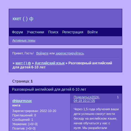
ккет ( ) ф
Форум
Участники
Поиск
Регистрация
Войти
Активные темы
Привет, Гость!
Войдите
или
зарегистрируйтесь
.
»
ккет ( ) ф
»
Английский язык
»
Разговорный английский
для детей 6-10 лет
Страница:
1
Разговорный английский для детей 6-10 лет
Поделиться
2024-
1
dhlqurmzux
04-19 10:17:05
юнга
Через 1,5 года обучения ваши
Зарегистрирован
: 2022-10-20
дети успешно смогут вести
Приглашений:
0
беседу на английском языке,
Сообщений:
1
начав обучаться у нас с
Уважение:
[+0/-0]
нуля. Мы разработали
Позитив:
[+0/-0]