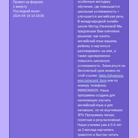
особенную методику
Провел на форуме:
1 минуту
обучения, где повышается
Последний визит:
школьная успеваемость +
2024-04-19 10:18:05
улучшается английская речь.
В международной онлайн-
школе Метод Ульяновой Мы
предлагаем Вам ключевое
решение: как понять
английский язык вашему
ребенку и научиться
разговаривать на нем, а
также одновременно
повысить школьную
успеваемость. Записаться на
бесплатный урок можно по
этой ссылке:
https://ulyanova-
eng.ru/record_form
или по
номеру телефона:
89856366029. Наша
программа создана для
начинающих изучать
английский язык и для
начавших, но не выучивших.
💯% Программа легкая,
понятная и результативная.
Наши ученики уже в 5-6 лет
за 3 месяца научились
грамотно и быстро читать